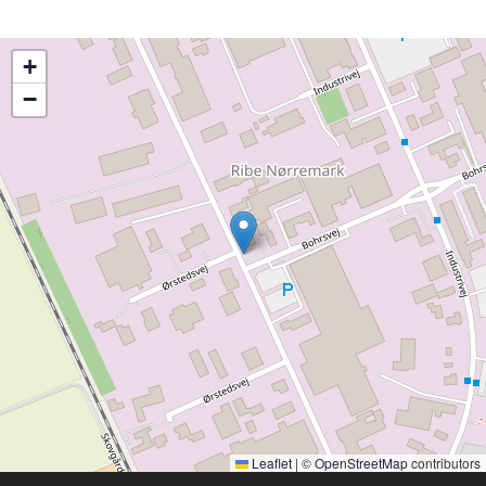
+
−
Leaflet
|
©
OpenStreetMap
contributors